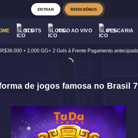
ENTRAR
R$500 BÔNUS
OME
SLOTS
JOGO AO VIVO
PESCARIA
 2,000 GG
⭐ 2 Gols à Frente Pagamento antecipado
⭐ Drops & W
forma de jogos famosa no Brasil 