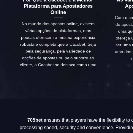
Plataforma para Apostadores
Apo
Online
Com o cr
No mundo das apostas online, existem
de aposta
várias opções de plataformas, mas
uma que
poucas oferecem a mesma experiência
ofereça 
robusta e completa que a Cacobet. Seja
ser uma 
pela segurança, pela variedade de
uma das 
opções de apostas ou pelo suporte ao
cliente, a Cacobet se destaca como uma
705bet
ensures that players have the flexibility t
processing speed, security and convenience. Providing a