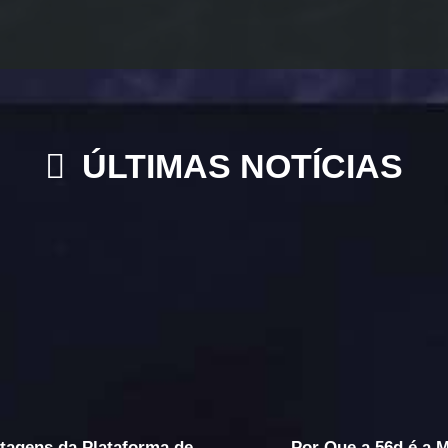
ÚLTIMAS NOTÍCIAS
tagens da Plataforma de
Por Que a 56d é a 