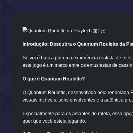
Introdução: Descubra o Quantum Roulette da Pl
Se você busca por uma experiência realista de role
este jogo é um marco entre os entusiastas de cassi
O que é Quantum Roulette?
O Quantum Roulette, desenvolvido pela renomada Pla
visuais incríveis, sons envolventes e a autêntica pr
Especialmente para os amantes de roleta, essa opção
quer que você esteja jogando.