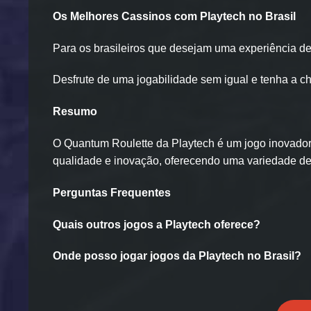
Os Melhores Cassinos com Playtech no Brasil
Para os brasileiros que desejam uma experiência d
Desfrute de uma jogabilidade sem igual e tenha a c
Resumo
O Quantum Roulette da Playtech é um jogo inovador
qualidade e inovação, oferecendo uma variedade de 
Perguntas Frequentes
Quais outros jogos a Playtech oferece?
Onde posso jogar jogos da Playtech no Brasil?