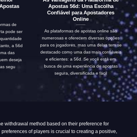
 Apostas
Apostas 56d: Uma Escolha
Confiável para Apostadores
Online
ormas de
As plataformas de apostas online são
rta pode ser
numerosas e oferecem diversas opções
 quantidade
para os jogadores, mas uma delas tem se
tanto, a 56d
destacado como uma das mais confiáveis
uma das
e eficientes: a 56d. Se você está em
quem deseja
busca de uma experiência de apostas
tas segu
segura, diversificada e fácil
the withdrawal method based on their preference for
references of players is crucial to creating a positive,