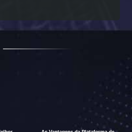
Melhor
As Vantagens da Plataforma de