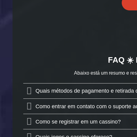
FAQ ☀️ 
Abaixo está um resumo e res
Quais métodos de pagamento e retirada 
Como entrar em contato com o suporte ao
Como se registrar em um cassino?
Quais jogos o cassino oferece?