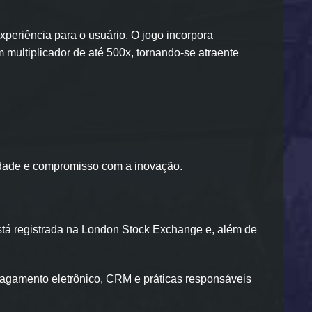
periência para o usuário. O jogo incorpora
multiplicador de até 500x, tornando-se atraente
ilidade e compromisso com a inovação.
tá registrada na London Stock Exchange e, além de
pagamento eletrônico, CRM e práticas responsáveis