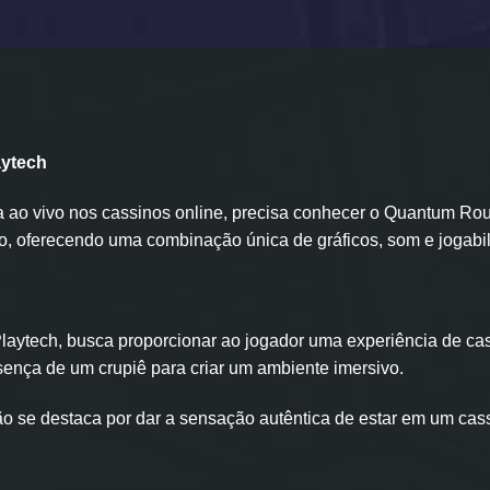
aytech
ta ao vivo nos cassinos online, precisa conhecer o Quantum Ro
no, oferecendo uma combinação única de gráficos, som e jogabi
ytech, busca proporcionar ao jogador uma experiência de cassin
esença de um crupiê para criar um ambiente imersivo.
 se destaca por dar a sensação autêntica de estar em um cassi