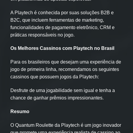
A Playtech é conhecida por suas soluções B2B e
B2C, que incluem ferramentas de marketing,
funcionalidades de pagamento eletrônico, CRM e
práticas responsáveis no jogo.
Os Melhores Cassinos com Playtech no Brasil
Para os brasileiros que desejam uma experiência de
jogo de primeira linha, recomendamos os seguintes
cassinos que possuem jogos da Playtech:
Desfrute de uma jogabilidade sem igual e tenha a
chance de ganhar prêmios impressionantes.
Resumo
O Quantum Roulette da Playtech é um jogo inovador
que promete uma experiência realista de cassino ao